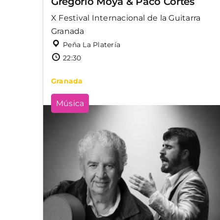
Gregorio Moya & Paco Cortés
X Festival Internacional de la Guitarra
Granada
Peña La Platería
22:30
Granada
Música