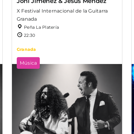
Joni Jiménez & Jesús Méndez
X Festival Internacional de la Guitarra
Granada
Peña La Platería
22:30
Granada
Música