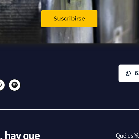
Suscribirse
6
, hay que
Qué es Y