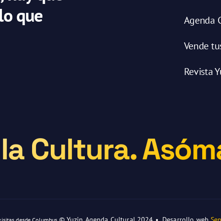
 lo que
Agenda C
Vende tu
Revista Y
la Cultura. Asóma
© Yuzin Agenda Cultural 2024 • Desarrollo web
Sen
visitas desde Columbus