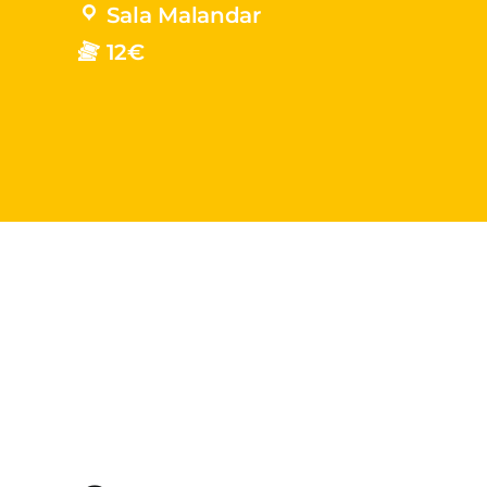
Sala Malandar
12€