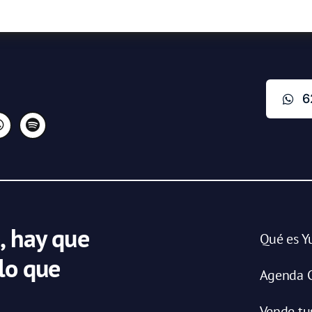
6
, hay que
Qué es Y
 lo que
Agenda C
Vende tu