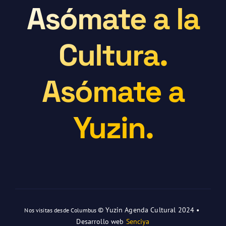
Asómate a la
Cultura.
Asómate a
Yuzin.
© Yuzin Agenda Cultural 2024 •
Nos visitas desde Columbus
Desarrollo web
Senciya