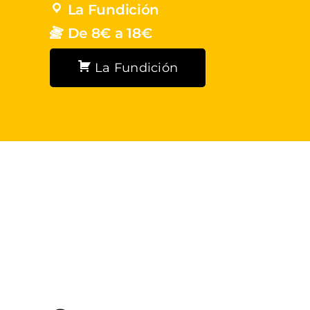
La Fundición
De 8€ a 18€
La Fundición