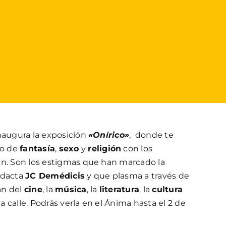
naugura la exposición
«Onírico»
, donde te
do de
fantasía
,
sexo
y
religión
con los
an. Son los estigmas que han marcado la
idacta
JC Demédicis
y que plasma a través de
an del
cine
, la
música
, la
literatura
, la
cultura
la calle. Podrás verla en el Ánima hasta el 2 de