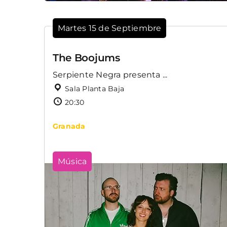
Martes 15 de Septiembre
The Boojums
Serpiente Negra presenta ...
Sala Planta Baja
20:30
Granada
Música