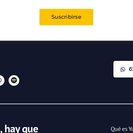
Suscribirse
6
, hay que
Qué es Y