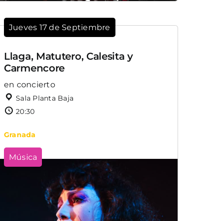
Jueves 17 de Septiembre
Llaga, Matutero, Calesita y
Carmencore
en concierto
Sala Planta Baja
20:30
Granada
Música