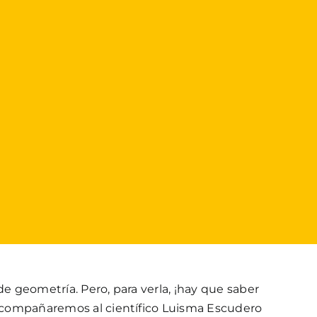
de geometría. Pero, para verla, ¡hay que saber
o acompañaremos al científico Luisma Escudero