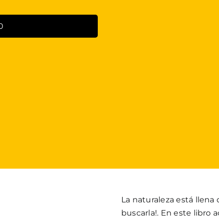
0
La naturaleza está llena 
buscarla!. En este libr