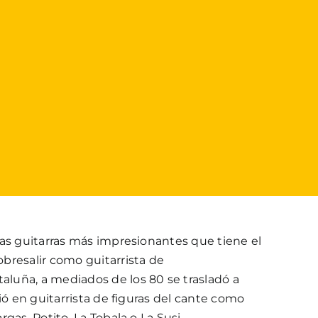
as guitarras más impresionantes que tiene el
bresalir como guitarrista de
uña, a mediados de los 80 se trasladó a
tió en guitarrista de figuras del cante como
gas, Potito, La Tobala o La Susi.