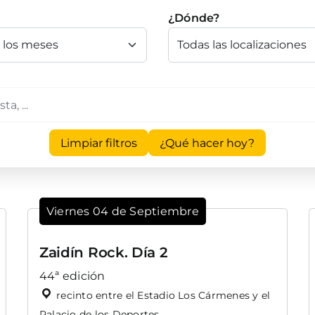
¿Dónde?
Limpiar filtros
¿Qué hacer hoy?
Viernes 04 de Septiembre
Zaidín Rock. Día 2
44ª edición
recinto entre el Estadio Los Cármenes y el
Palacio de los Deportes