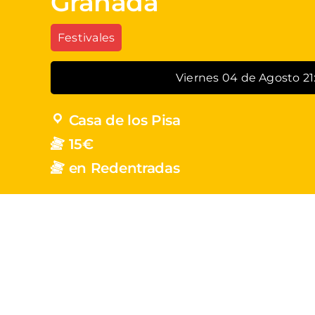
Granada
Festivales
Viernes 04 de Agosto 21
Casa de los Pisa
15€
en Redentradas