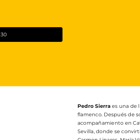
:30
Pedro Sierra
es una de l
flamenco. Después de so
acompañamiento en Catal
Sevilla, donde se convir
Carmen Linares, María Var