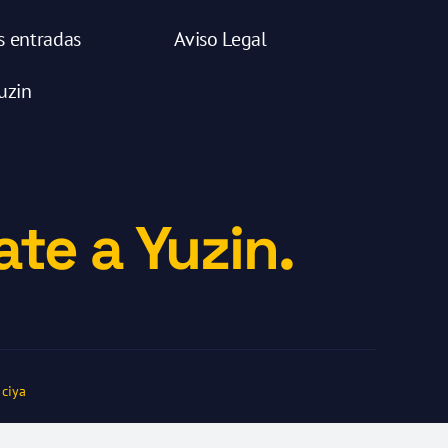
s entradas
Aviso Legal
uzin
te a Yuzin.
ciya