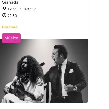
Granada
Peña La Platería
22:30
Granada
Música