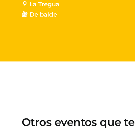
La Tregua
De balde
Otros eventos que t