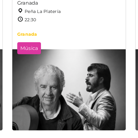
Granada
Peña La Platería
22:30
Granada
Música