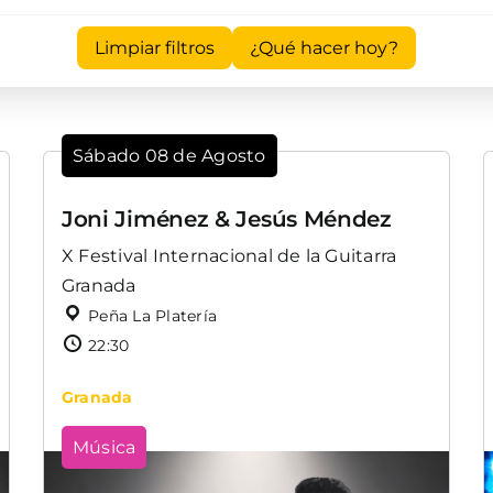
Limpiar filtros
¿Qué hacer hoy?
Sábado 08 de Agosto
Joni Jiménez & Jesús Méndez
X Festival Internacional de la Guitarra
Granada
Peña La Platería
22:30
Granada
Música