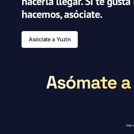
hacerla llegar. Si te gusta
hacemos, asóciate.
Asóciate a Yuzin
Asómate a 
Nos 