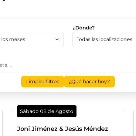
¿Dónde?
Limpiar filtros
¿Qué hacer hoy?
Sábado 08 de Agosto
Joni Jiménez & Jesús Méndez