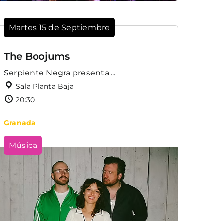
Martes 15 de Septiembre
The Boojums
Serpiente Negra presenta ...
Sala Planta Baja
20:30
Granada
Música