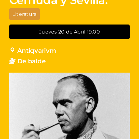
Cernuda y Sevilla.
Literatura
Jueves 20 de Abril 19:00
Antiqvarivm
De balde