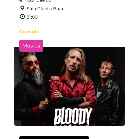
en concierto
Sala Planta Baja
21:00
Granada
Música