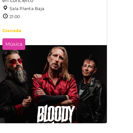
en concierto
Sala Planta Baja
21:00
Granada
Música