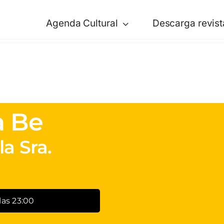
Agenda Cultural
Descarga revist
a Be
la Sra.
 las 23:00