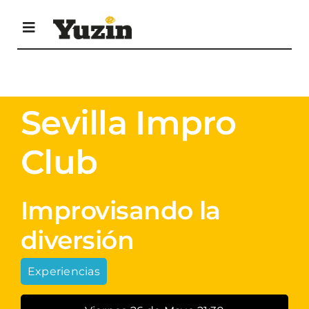
Saltar
al
Toggle
contenido
Navigation
Agenda Cultural
Sevilla Impro
Descarga revista
Club
Envía tus eventos
Improvisando la
diversión
Contacta
Experiencias