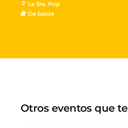
La Sra. Pop
De balde
Otros eventos que t