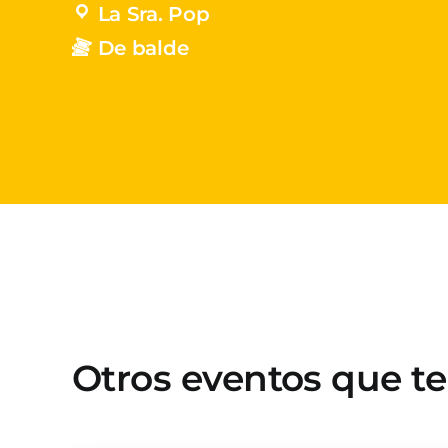
La Sra. Pop
De balde
Otros eventos que t