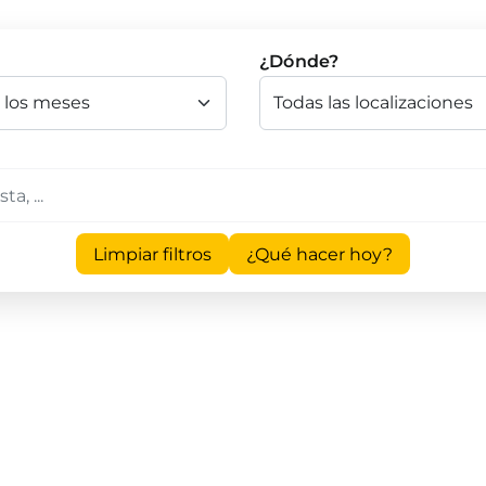
¿Dónde?
Limpiar filtros
¿Qué hacer hoy?