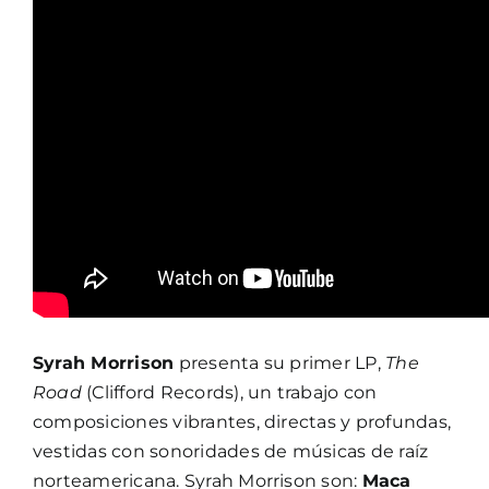
Syrah Morrison
presenta su primer LP,
The
Road
(Clifford Records), un trabajo con
composiciones vibrantes, directas y profundas,
vestidas con sonoridades de músicas de raíz
norteamericana. Syrah Morrison son:
Maca