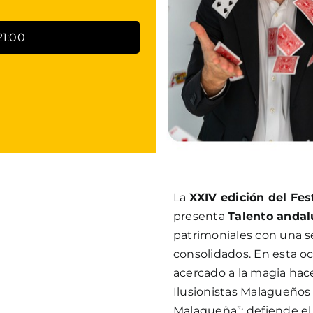
21:00
La
XXIV edición del Fes
presenta
Talento andal
patrimoniales con una s
consolidados. En esta o
acercado a la magia hac
Ilusionistas Malagueños
Malagueña”; defiende el 