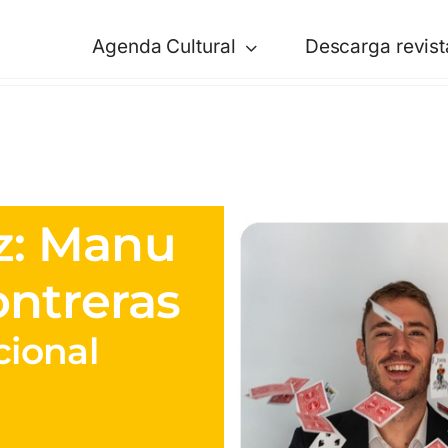
Agenda Cultural
Descarga revist
z: Manu
ontreras
cional