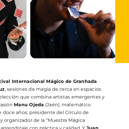
tival Internacional Mágico de Granhada
uz
, sesiones de magia de cerca en espacios
elección que combina artistas emergentes y
casión
Manu Ojeda
(Jaén): matemático
e doce años; presidente del Círculo de
 y organizador de la “Muestra Mágica
aprendizaje con práctica y calidad. Y
Juan