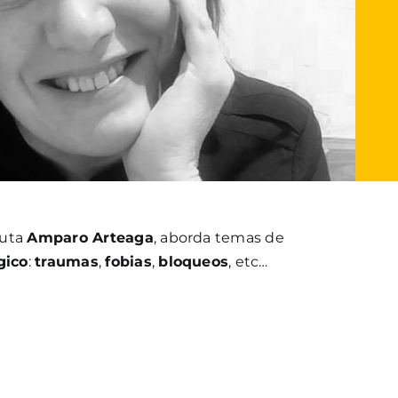
euta
Amparo Arteaga
, aborda temas de
gico
:
traumas
,
fobias
,
bloqueos
, etc…