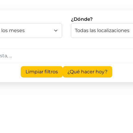
¿Dónde?
Limpiar filtros
¿Qué hacer hoy?