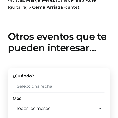
Artistas:
Marga Pérez
(baile),
Philip Adie
(guitarra) y
Gema Arriaza
(cante).
Otros eventos que te
pueden interesar…
¿Cuándo?
Mes