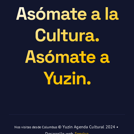
Asómate a la
Cultura.
Asómate a
Yuzin.
© Yuzin Agenda Cultural 2024 •
Nos visitas desde Columbus
Desarrollo web
Senciya