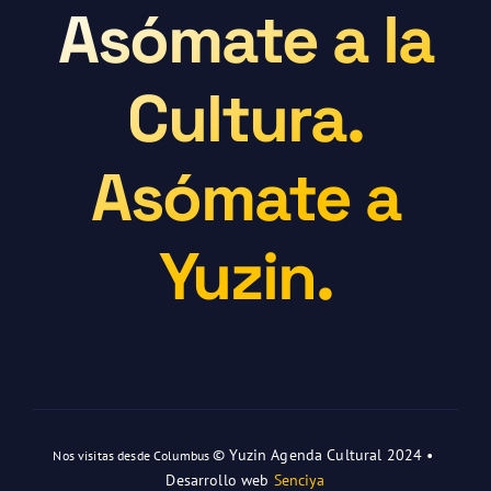
Asómate a la
Cultura.
Asómate a
Yuzin.
© Yuzin Agenda Cultural 2024 •
Nos visitas desde Columbus
Desarrollo web
Senciya