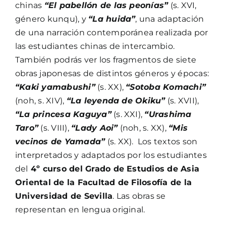
chinas
“El pabellón de las peonías”
(s. XVI,
género kunqu), y
“La huida”
, una adaptación
de una narración contemporánea realizada por
las estudiantes chinas de intercambio.
También podrás ver los fragmentos de siete
obras japonesas de distintos géneros y épocas:
“Kaki yamabushi”
(s. XX),
“Sotoba Komachi”
(noh, s. XIV),
“La leyenda de Okiku”
(s. XVII),
“La princesa Kaguya”
(s. XXI),
“Urashima
Taro”
(s. VIII),
“Lady Aoi”
(noh, s. XX),
“Mis
vecinos de Yamada”
(s. XX). Los textos son
interpretados y adaptados por los estudiantes
del
4º curso del Grado de Estudios de Asia
Oriental de la Facultad de Filosofía de la
Universidad de Sevilla
. Las obras se
representan en lengua original.