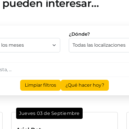
e pueden interesar…
¿Dónde?
Limpiar filtros
¿Qué hacer hoy?
Jueves 03 de Septiembre