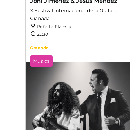
Joni Jiménez & Jesús Méndez
X Festival Internacional de la Guitarra
Granada
Peña La Platería
22:30
Granada
Música