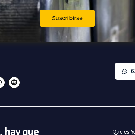
Suscribirse
6
, hay que
Qué es Y