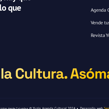
 lo que
Agenda C
Vende tu
Revista Y
la Cultura. Asóma
© Yuzin Agenda Cultural 2024 • Desarrollo web
Sen
visitas desde Columbus