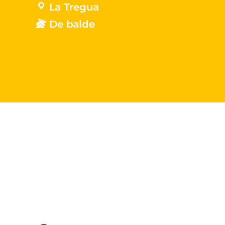
La Tregua
De balde