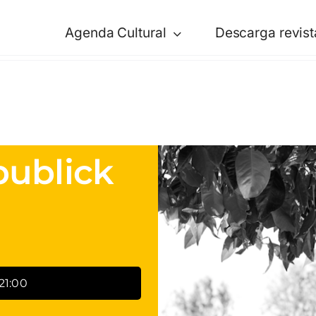
Agenda Cultural
Descarga revist
ublick
21:00