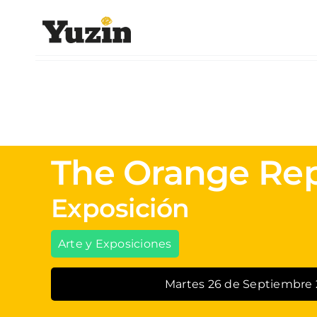
Saltar
al
contenido
The Orange Rep
Exposición
Arte y Exposiciones
Martes 26 de Septiembre 