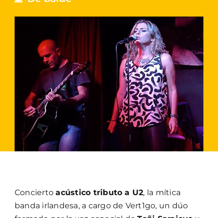
Concierto
acústico tributo a U2
, la mítica
banda irlandesa, a cargo de Vert1go, un dúo