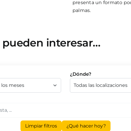
presenta un formato pod
palmas.
e pueden interesar…
¿Dónde?
Limpiar filtros
¿Qué hacer hoy?