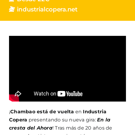
industrialcopera.net
¡
Chambao está de vuelta
en
Industria
Copera
presentando su nueva gira:
En la
cresta del Ahora
! Tras más de 20 años de