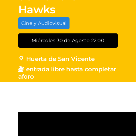
Hawks
Cine y Audiovisual
Miércoles 30 de Agosto 22:00
Huerta de San Vicente
entrada libre hasta completar
aforo