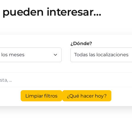
e pueden interesar…
¿Dónde?
Limpiar filtros
¿Qué hacer hoy?