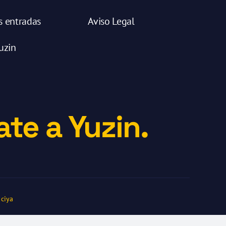
s entradas
Aviso Legal
uzin
te a Yuzin.
ciya