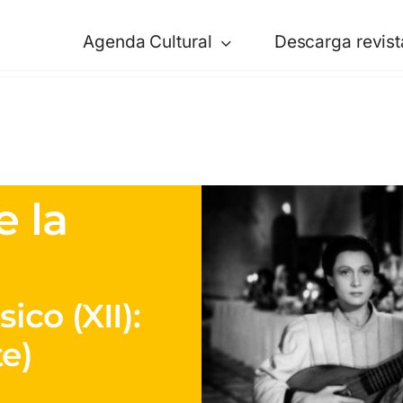
Agenda Cultural
Descarga revist
e la
ico (XII):
te)