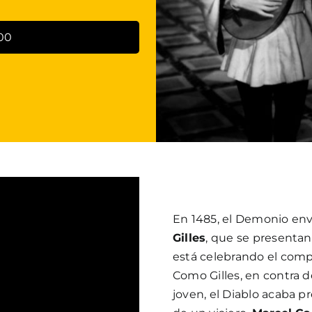
:00
En 1485, el Demonio env
Gilles
, que se presentan 
está celebrando el comp
Como Gilles, en contra d
joven, el Diablo acaba p