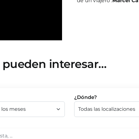
de un viajero .
Marcel Ca
e pueden interesar…
¿Dónde?