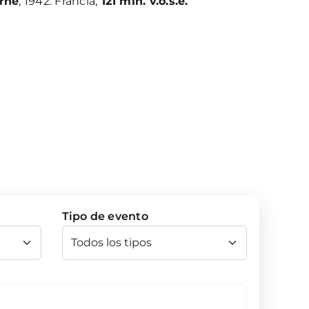
rné
, 1942. Francia,
121 min. v.o.s.e.
Tipo de evento